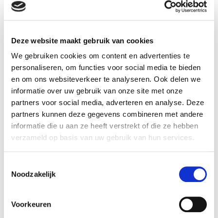
Binnen 1 minuut geregeld
Deze website maakt gebruik van cookies
We gebruiken cookies om content en advertenties te
Razendsnel een formulier aanmaken door een sjabloon te
personaliseren, om functies voor social media te bieden
gebruiken kan al binnen 1 minuut!
en om ons websiteverkeer te analyseren. Ook delen we
informatie over uw gebruik van onze site met onze
partners voor social media, adverteren en analyse. Deze
partners kunnen deze gegevens combineren met andere
informatie die u aan ze heeft verstrekt of die ze hebben
verzameld op basis van uw gebruik van hun services.
Toestemmingsselectie
Noodzakelijk
Oneindige mogelijkheden
Voorkeuren